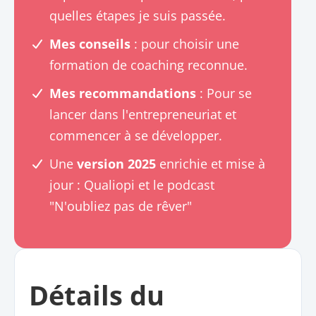
quelles étapes je suis passée.
Mes conseils
: pour choisir une
formation de coaching reconnue.
Mes recommandations
: Pour se
lancer dans l'entrepreneuriat et
commencer à se développer.
Une
version 2025
enrichie et mise à
jour : Qualiopi et le podcast
"N'oubliez pas de rêver"
Détails du